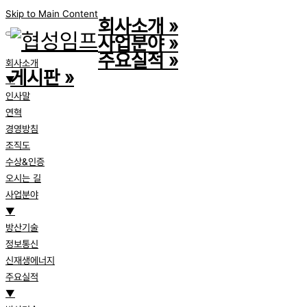
Skip to Main Content
회사소개
»
사업분야
»
주요실적
»
회사소개
게시판
»
▼
인사말
연혁
경영방침
조직도
수상&인증
오시는 길
사업분야
▼
방산기술
정보통신
신재생에너지
주요실적
▼