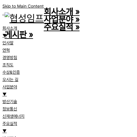
Skip to Main Content
회사소개
»
사업분야
»
주요실적
»
회사소개
게시판
»
▼
인사말
연혁
경영방침
조직도
수상&인증
오시는 길
사업분야
▼
방산기술
정보통신
신재생에너지
주요실적
▼