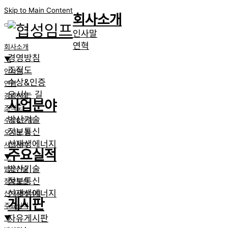
Skip to Main Content
회사소개
인사말
연혁
회사소개
경영방침
▼
조직도
인사말
수상&인증
연혁
오시는 길
경영방침
사업분야
조직도
방산기술
수상&인증
정보통신
오시는 길
신재생에너지
사업분야
주요실적
▼
방산기술
방산기술
정보통신
정보통신
신재생에너지
신재생에너지
게시판
주요실적
자유게시판
▼