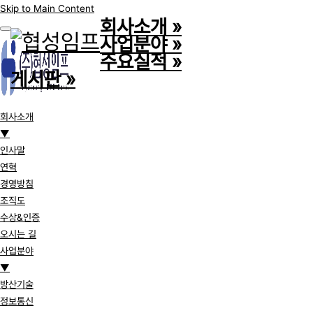
Skip to Main Content
회사소개
»
사업분야
»
주요실적
»
게시판
»
회사소개
▼
인사말
연혁
경영방침
조직도
수상&인증
오시는 길
사업분야
▼
방산기술
정보통신