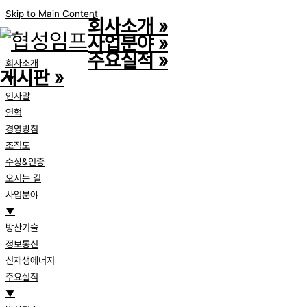
Skip to Main Content
회사소개
»
사업분야
»
주요실적
»
회사소개
게시판
»
▼
인사말
연혁
경영방침
조직도
수상&인증
오시는 길
사업분야
▼
방산기술
정보통신
신재생에너지
주요실적
▼