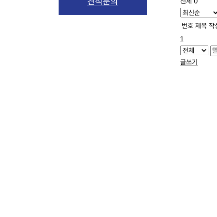
견적문의
전체 0
번호
제목
작
1
글쓰기