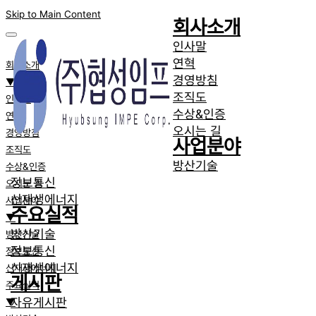
Skip to Main Content
회사소개
인사말
연혁
회사소개
경영방침
▼
조직도
인사말
수상&인증
연혁
오시는 길
경영방침
사업분야
조직도
방산기술
수상&인증
정보통신
오시는 길
신재생에너지
사업분야
주요실적
▼
방산기술
방산기술
정보통신
정보통신
신재생에너지
신재생에너지
게시판
주요실적
자유게시판
▼