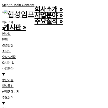
Skip to Main Content
회사소개
»
사업분야
»
주요실적
»
회사소개
게시판
»
▼
인사말
연혁
경영방침
조직도
수상&인증
오시는 길
사업분야
▼
방산기술
정보통신
신재생에너지
주요실적
▼