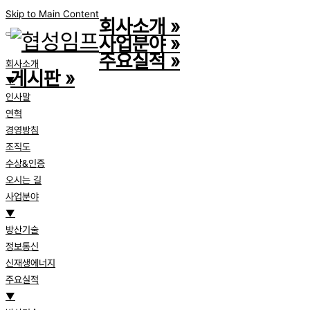
Skip to Main Content
회사소개
»
사업분야
»
주요실적
»
회사소개
게시판
»
▼
인사말
연혁
경영방침
조직도
수상&인증
오시는 길
사업분야
▼
방산기술
정보통신
신재생에너지
주요실적
▼