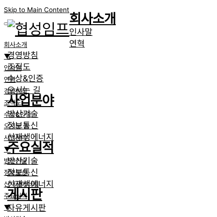
Skip to Main Content
회사소개
인사말
연혁
회사소개
경영방침
▼
조직도
인사말
수상&인증
연혁
오시는 길
경영방침
사업분야
조직도
방산기술
수상&인증
정보통신
오시는 길
신재생에너지
사업분야
주요실적
▼
방산기술
방산기술
정보통신
정보통신
신재생에너지
신재생에너지
게시판
주요실적
자유게시판
▼