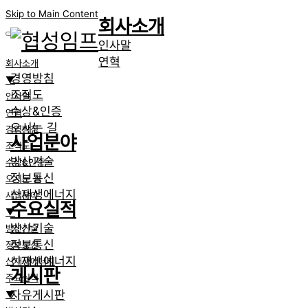
Skip to Main Content
회사소개
인사말
연혁
회사소개
경영방침
▼
조직도
인사말
수상&인증
연혁
오시는 길
경영방침
사업분야
조직도
방산기술
수상&인증
정보통신
오시는 길
신재생에너지
사업분야
주요실적
▼
방산기술
방산기술
정보통신
정보통신
신재생에너지
신재생에너지
게시판
주요실적
자유게시판
▼