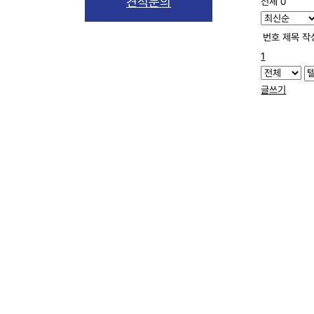
견적문의
전체 0
번호
제목
작
1
글쓰기