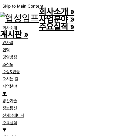
Skip to Main Content
회사소개
»
사업분야
»
주요실적
»
회사소개
게시판
»
▼
인사말
연혁
경영방침
조직도
수상&인증
오시는 길
사업분야
▼
방산기술
정보통신
신재생에너지
주요실적
▼