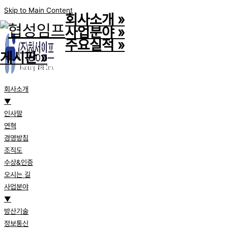
Skip to Main Content
회사소개
»
사업분야
»
주요실적
»
게시판
»
회사소개
▼
인사말
연혁
경영방침
조직도
수상&인증
오시는 길
사업분야
▼
방산기술
정보통신