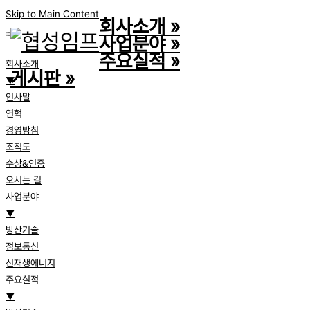
Skip to Main Content
회사소개
»
사업분야
»
주요실적
»
회사소개
게시판
»
▼
인사말
연혁
경영방침
조직도
수상&인증
오시는 길
사업분야
▼
방산기술
정보통신
신재생에너지
주요실적
▼