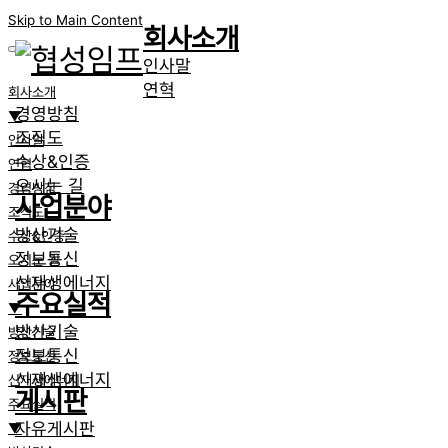
Skip to Main Content
회사소개
인사말
연혁
회사소개
경영방침
▼
조직도
인사말
수상&인증
연혁
오시는 길
경영방침
사업분야
조직도
방산기술
수상&인증
정보통신
오시는 길
신재생에너지
사업분야
주요실적
▼
방산기술
방산기술
정보통신
정보통신
신재생에너지
신재생에너지
게시판
주요실적
자유게시판
▼