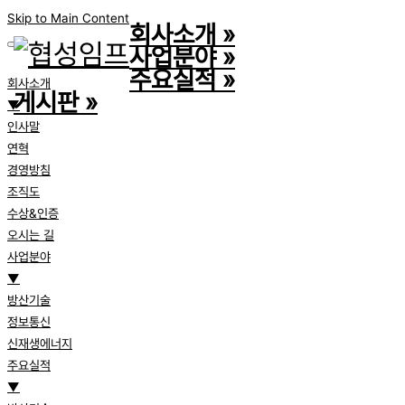
Skip to Main Content
회사소개
»
사업분야
»
주요실적
»
회사소개
게시판
»
▼
인사말
연혁
경영방침
조직도
수상&인증
오시는 길
사업분야
▼
방산기술
정보통신
신재생에너지
주요실적
▼