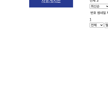
자유게시판
전체 3
번호
썸네일
1