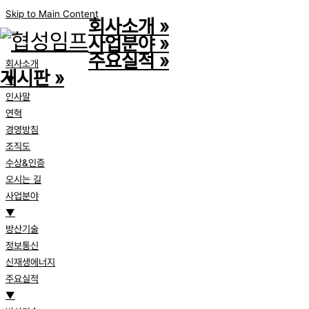
Skip to Main Content
회사소개
»
사업분야
»
주요실적
»
회사소개
게시판
»
▼
인사말
연혁
경영방침
조직도
수상&인증
오시는 길
사업분야
▼
방산기술
정보통신
신재생에너지
주요실적
▼