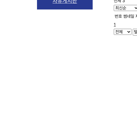
자유게시판
전체 3
번호
썸네일
1