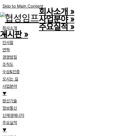
Skip to Main Content
회사소개
»
사업분야
»
주요실적
»
회사소개
게시판
»
▼
인사말
연혁
경영방침
조직도
수상&인증
오시는 길
사업분야
▼
방산기술
정보통신
신재생에너지
주요실적
▼