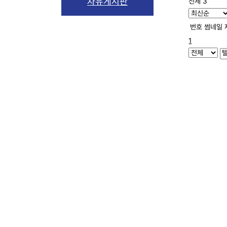
자유게시판
전체 3
번호
썸네일
1