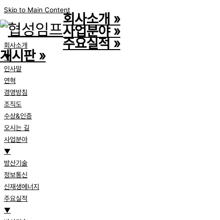
Skip to Main Content
회사소개
»
사업분야
»
주요실적
»
회사소개
게시판
»
▼
인사말
연혁
경영방침
조직도
수상&인증
오시는 길
사업분야
▼
방산기술
정보통신
신재생에너지
주요실적
▼