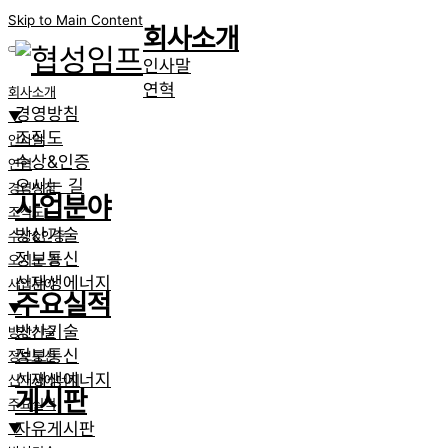
Skip to Main Content
회사소개
인사말
연혁
회사소개
경영방침
▼
조직도
인사말
수상&인증
연혁
오시는 길
경영방침
사업분야
조직도
방산기술
수상&인증
정보통신
오시는 길
신재생에너지
사업분야
주요실적
▼
방산기술
방산기술
정보통신
정보통신
신재생에너지
신재생에너지
게시판
주요실적
자유게시판
▼