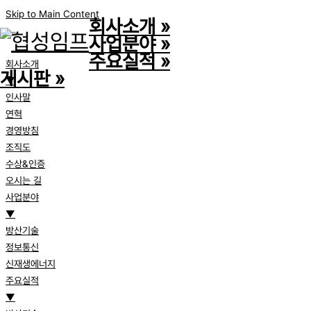
Skip to Main Content
회사소개
»
사업분야
»
주요실적
»
회사소개
게시판
»
▼
인사말
연혁
경영방침
조직도
수상&인증
오시는 길
사업분야
▼
방산기술
정보통신
신재생에너지
주요실적
▼