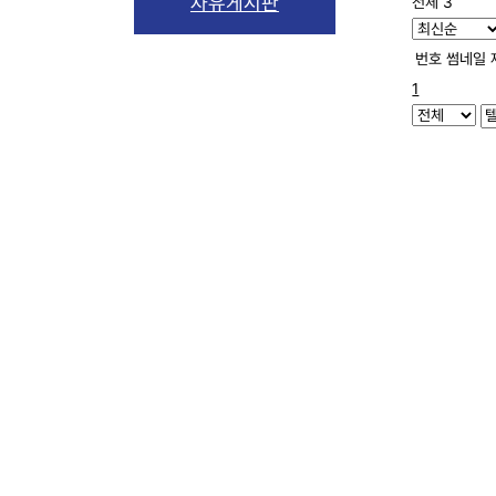
자유게시판
전체 3
번호
썸네일
1