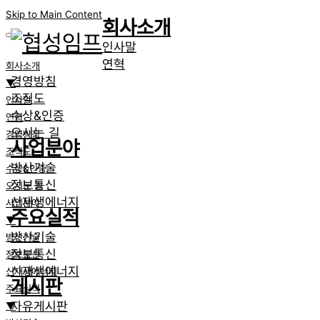
Skip to Main Content
회사소개
인사말
연혁
회사소개
경영방침
▼
조직도
인사말
수상&인증
연혁
오시는 길
경영방침
사업분야
조직도
방산기술
수상&인증
정보통신
오시는 길
신재생에너지
사업분야
주요실적
▼
방산기술
방산기술
정보통신
정보통신
신재생에너지
신재생에너지
게시판
주요실적
자유게시판
▼