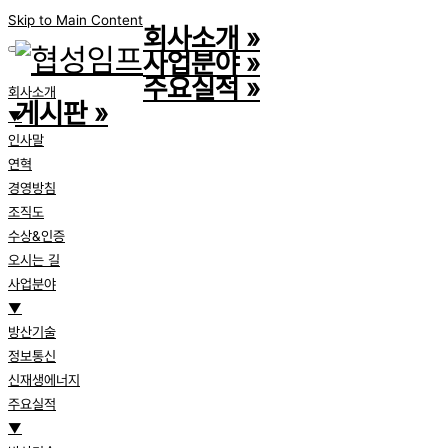
Skip to Main Content
회사소개
»
사업분야
»
주요실적
»
회사소개
게시판
»
▼
인사말
연혁
경영방침
조직도
수상&인증
오시는 길
사업분야
▼
방산기술
정보통신
신재생에너지
주요실적
▼