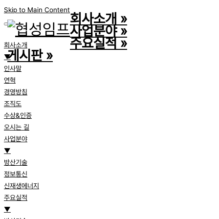
Skip to Main Content
회사소개
»
사업분야
»
주요실적
»
회사소개
게시판
»
▼
인사말
연혁
경영방침
조직도
수상&인증
오시는 길
사업분야
▼
방산기술
정보통신
신재생에너지
주요실적
▼