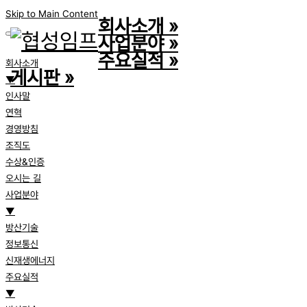
Skip to Main Content
회사소개
»
사업분야
»
주요실적
»
회사소개
게시판
»
▼
인사말
연혁
경영방침
조직도
수상&인증
오시는 길
사업분야
▼
방산기술
정보통신
신재생에너지
주요실적
▼