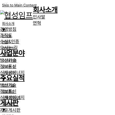
Skip to Main Content
회사소개
인사말
연혁
회사소개
경영방침
▼
조직도
인사말
수상&인증
연혁
오시는 길
경영방침
사업분야
조직도
방산기술
수상&인증
정보통신
오시는 길
신재생에너지
사업분야
주요실적
▼
방산기술
방산기술
정보통신
정보통신
신재생에너지
신재생에너지
게시판
주요실적
자유게시판
▼