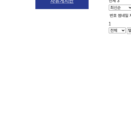
자유게시판
전체 3
번호
썸네일
1