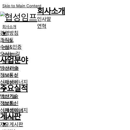
Skip to Main Content
회사소개
인사말
연혁
회사소개
경영방침
▼
조직도
인사말
수상&인증
연혁
오시는 길
경영방침
사업분야
조직도
방산기술
수상&인증
정보통신
오시는 길
신재생에너지
사업분야
주요실적
▼
방산기술
방산기술
정보통신
정보통신
신재생에너지
신재생에너지
게시판
주요실적
자유게시판
▼