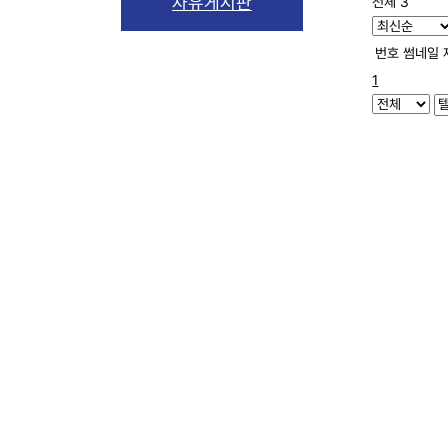
자유게시판
전체 3
번호
썸네일
1