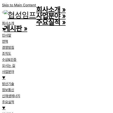
Skip to Main Content
회사소개
»
사업분야
»
주요실적
»
회사소개
게시판
»
▼
인사말
연혁
경영방침
조직도
수상&인증
오시는 길
사업분야
▼
방산기술
정보통신
신재생에너지
주요실적
▼