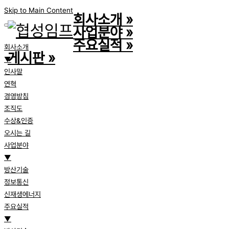
Skip to Main Content
회사소개
»
사업분야
»
주요실적
»
회사소개
게시판
»
▼
인사말
연혁
경영방침
조직도
수상&인증
오시는 길
사업분야
▼
방산기술
정보통신
신재생에너지
주요실적
▼