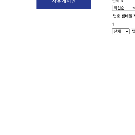
자유게시판
전체 3
번호
썸네일
1