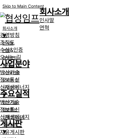
Skip to Main Content
회사소개
인사말
연혁
회사소개
경영방침
▼
조직도
인사말
수상&인증
연혁
오시는 길
경영방침
사업분야
조직도
방산기술
수상&인증
정보통신
오시는 길
신재생에너지
사업분야
주요실적
▼
방산기술
방산기술
정보통신
정보통신
신재생에너지
신재생에너지
게시판
주요실적
자유게시판
▼